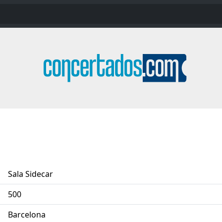
Sala Sidecar
500
Barcelona